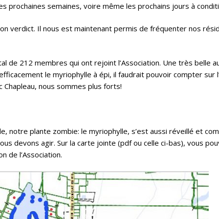
es prochaines semaines, voire même les prochains jours à conditio
 verdict. Il nous est maintenant permis de fréquenter nos réside
l de 212 membres qui ont rejoint l’Association. Une très belle 
cacement le myriophylle à épi, il faudrait pouvoir compter sur l’a
c Chapleau, nous sommes plus forts!
le, notre plante zombie: le myriophylle, s’est aussi réveillé et c
nous devons agir. Sur la
carte jointe
(pdf ou celle ci-bas), vous po
 de l’Association.